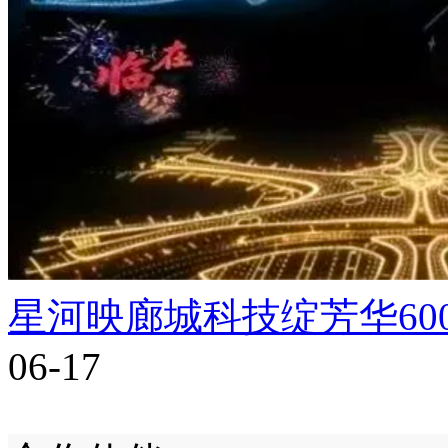
星河映廊城科技绽芳华60
06-17