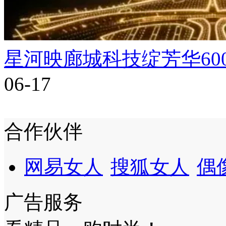
星河映廊城科技绽芳华60
06-17
合作伙伴
网易女人
搜狐女人
偶
广告服务