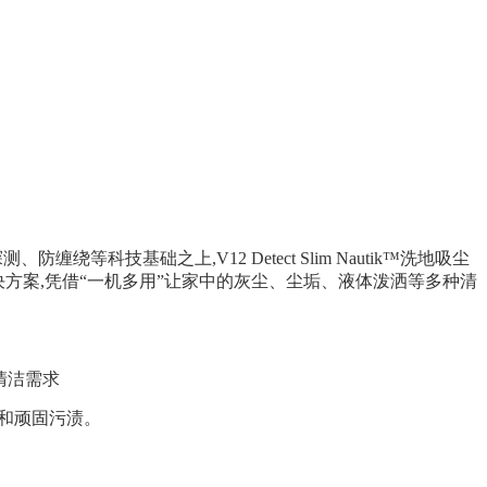
防缠绕等科技基础之上,V12 Detect Slim Nautik™洗地吸尘
决方案,凭借“一机多用”让家中的灰尘、尘垢、液体泼洒等多种清
的清洁需求
体和顽固污渍。