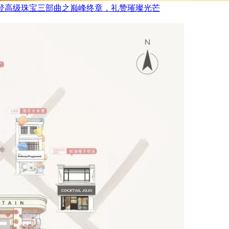
FRED斐登高级珠宝三部曲之巅峰终章，礼赞璀璨光芒