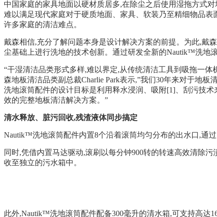
中国家庭的家具地面以硬材质居多,在除尘之后使用湿拖方式对
难以满足现代家庭对于硬质地面、家具、软装乃至精细物品表面
许多家庭的清洁难点。
戴森相信,充分了解问题本身是设计解决方案的前提。为此,戴
尘基础上进行洗地的技术创新。通过研发全新的Nautik™洗
“干湿清洁品类形式多样,难以界定,从传统清洁工具到吸拖一
森地板清洁品类副总裁Charlie Park表示,”我们30年来
洗地滚筒配件的设计目标是利用释水浸润、吸附[1]、刮污技术来
效的完整地板清洁解决方案。”
清水释放、脏污回收,残渣液体同步搞定
Nautik™洗地滚筒配件内置8个沿着滚筒均匀分布的出水口,
同时,凭借内置马达驱动,滚刷以每分钟900转的转速高效清除
收至独立的污水箱中。
此外,Nautik™洗地滚筒配件配备300毫升的清水箱,可支持