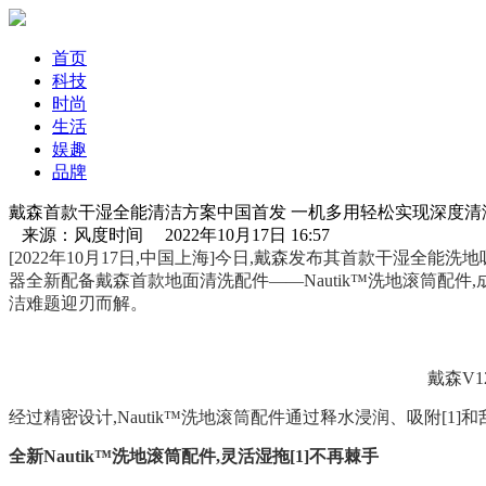
首页
科技
时尚
生活
娱趣
品牌
戴森首款干湿全能清洁方案中国首发 一机多用轻松实现深度清
来源：风度时间 2022年10月17日 16:57
[2022年10月17日,中国上海]今日,戴森发布其首款干湿全能洗地吸尘器—
器全新配备戴森首款地面清洗配件——Nautik™洗地滚筒配
洁难题迎刃而解。
戴森V1
经过精密设计,Nautik™洗地滚筒配件通过释水浸润、吸附[
全新Nautik™洗地滚筒配件,灵活湿拖[1]不再棘手