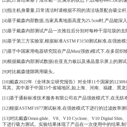
[2]此计算结果基于清水箱一次满水的状态下,以每秒钟0.5
[3]指主机身重量,日常清洁时请根据不同的清洁场景配合吸尘
[4]基于戴森内部数据,当家具离地面高度为25.5cm时,产品能深入
[5]基于戴森内部测试产品一次推拉后分别对每种干湿垃圾的
[6]基于第三方实验室,根据标准ASTM F3150测试标准,
[7]基于中国家用电器研究院在产品Max(强效)模式下,在多
[8]根据戴森内部测试数据(在亚克力板以及液晶显示屏上的测试
[9]对比戴森缝隙两用吸头。
[10]戴森2022年《全球灰尘研究报告》对全球11个国家的12
耳其。其中基于中国33个省城地区,如上海、河南、福建、黑龙
[11]基于通标标准技术服务有限公司在产品强效模式下,在无
[12]根据ASTMF1977测试标准,在强效模式下进行的过
[13]对比戴森Omni-glide、V8、V10 Cyclone、V10 Digit
下进行吸力测试。实验结果体现了产品在一次使用中的结果,制于