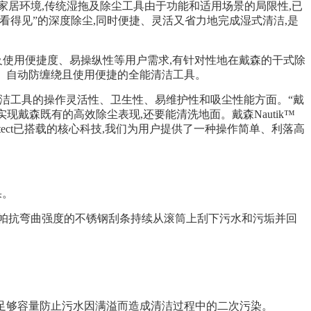
居环境,传统湿拖及除尘工具由于功能和适用场景的局限性,已
得见”的深度除尘,同时便捷、灵活又省力地完成湿式清洁,是
及使用便捷度、易操纵性等用户需求,有针对性地在戴森的干式除
1]、自动防缠绕且使用便捷的全能清洁工具。
清洁工具的操作灵活性、卫生性、易维护性和吸尘性能方面。“戴
以实现戴森既有的高效除尘表现,还要能清洗地面。戴森Nautik™
tect已搭载的核心科技,我们为用户提供了一种操作简单、利落高
果。
0兆帕抗弯曲强度的不锈钢刮条持续从滚筒上刮下污水和污垢并回
升,确保足够容量防止污水因满溢而造成清洁过程中的二次污染。