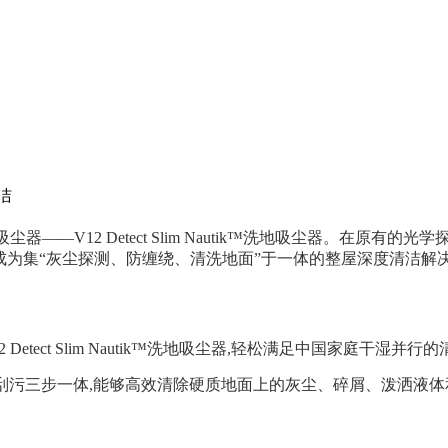
洁
—V12 Detect Slim Nautik™洗地吸尘器。在原有的光学探测、
件,成为集“灰尘探测、防缠绕、清洗地面”于一体的整屋深度清洁解
2 Detect Slim Nautik™洗地吸尘器,轻松满足中国家庭干湿并行
1]和刮污三步一体,能够高效清除硬质地面上的灰尘、碎屑、泼洒液