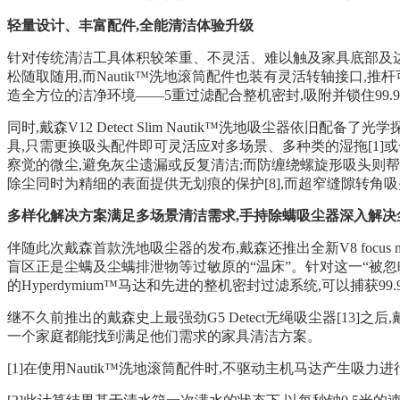
轻量设计、丰富配件,全能清洁体验升级
针对传统清洁工具体积较笨重、不灵活、难以触及家具底部及边角等问题,戴森V
松随取随用,而Nautik™洗地滚筒配件也装有灵活转轴接口,推
造全方位的洁净环境——5重过滤配合整机密封,吸附并锁住99.9
同时,戴森V12 Detect Slim Nautik™洗地吸尘
具,只需更换吸头配件即可灵活应对多场景、多种类的湿拖[1]或
察觉的微尘,避免灰尘遗漏或反复清洁;而防缠绕螺旋形吸头则帮
除尘同时为精细的表面提供无划痕的保护[8],而超窄缝隙转角吸
多样化解决方案满足多场景清洁需求,手持除螨吸尘器深入解决
伴随此次戴森首款洗地吸尘器的发布,戴森还推出全新V8 focus 
盲区正是尘螨及尘螨排泄物等过敏原的“温床”。针对这一“被忽
的Hyperdymium™马达和先进的整机密封过滤系统,可以捕获99.9
继不久前推出的戴森史上最强劲G5 Detect无绳吸尘器[13]
之后
一个家庭都能找到满足他们需求的家具清洁方案。
[1]在使用Nautik™洗地滚筒配件时,不驱动主机马达产生吸力