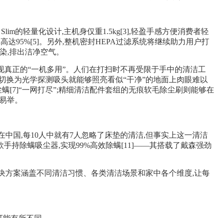
 Slim的轻量化设计,主机身仅重1.5kg[3],轻盈手感方便消费者轻
达95%[5]。另外,整机密封HEPA过滤系统将继续助力用户打
污染,排出洁净空气。
助用户实现真正的“一机多用”。人们在打扫时不再受限于手中的清洁工
外,切换为光学探测吸头就能够照亮看似“干净”的地面上肉眼难以
[7]“一网打尽”;精细清洁配件套组的无痕软毛除尘刷则能够在
而易举。
显示,在中国,每10人中就有7人忽略了床垫的清洁,但事实上这一清洁
持除螨吸尘器,实现99%高效除螨[11]——其搭载了戴森强劲
决方案涵盖不同清洁习惯、各类清洁场景和家中各个维度,让每