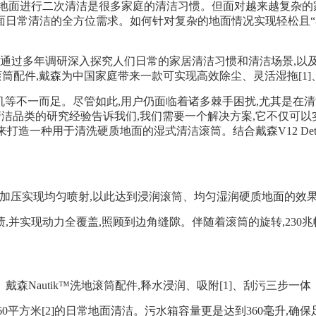
地面进行二次清洁是很多家庭的清洁习惯。但面对越来越复杂的家
日常清洁的全方位需求。如何针对复杂的地面情况实现轻松且“看
森通过多年调研深入探究人们日常的家居清洁习惯和清洁场景,以
地滚筒配件,戴森为中国家庭带来一款可实现高效除尘、灵活湿拖[
体机等不一而足。尽管如此,用户仍面临着诸多棘手困扰,尤其是在
对于地板清洁品类的研究经验告诉我们,我们需要一个解决方案,它不仅可
打造一种用于清洗硬质地面的湿式清洁滚筒。结合戴森V12 De
通过加压实现均匀喷射,以此达到浸润滚筒、均匀湿润硬质地面的效
污渍,并实现动力全覆盖,照顾到边角缝隙。伴随着滚筒的旋转,23
戴森Nautik™洗地滚筒配件,释水浸润、吸附[1]、刮污三步一体
高达160平方米[2]的日常地面清洁。污水箱容量更是达到360毫