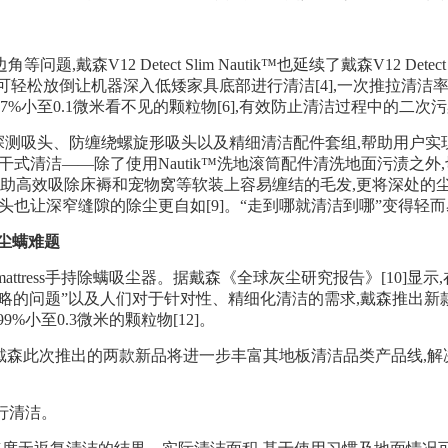
12 Detect Slim Nautik™也延续了戴森V12 Detect
杆可轻松放倒让机器深入低矮家具底部进行清洁[4],一次推拉清洁率高
7%小至0.1微米看不见的颗粒物[6],有效防止清洁过程中的二次
器依旧配备了光学探测吸头、防缠绕螺旋形吸头以及精细清洁配件套组,帮
干式清洁——除了使用Nautik™洗地滚筒配件清洗地面污渍之
助高效吸除床褥和宠物窝等软装上容易缠结的毛发,更将深处的尘螨
头也让深窄缝隙的除尘更自如[9]。“走到哪就清洁到哪”变得轻
尘螨难题
mattress手持除螨吸尘器。据戴森《全球灰尘研究报告》[10]
略的问题”以及人们对于针对性、精细化清洁的需求,戴森推出新款手
9%小至0.3微米的颗粒物[12]。
,戴森此次推出的两款新品将进一步丰富其地板清洁品类产品线,解
进行清洁。