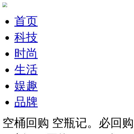
首页
科技
时尚
生活
娱趣
品牌
空桶回购 空瓶记。必回