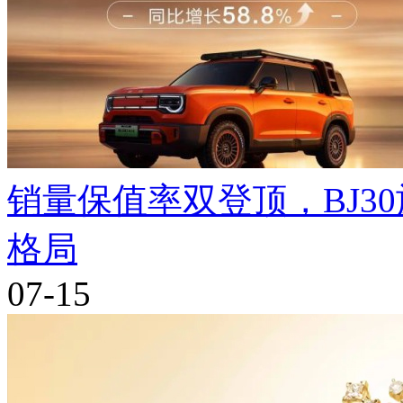
销量保值率双登顶，BJ3
格局
07-15