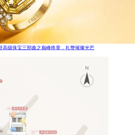
FRED斐登高级珠宝三部曲之巅峰终章，礼赞璀璨光芒