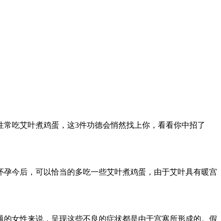
性常吃艾叶煮鸡蛋，这3件功德会悄然找上你，看看你中招了
怀孕今后，可以恰当的多吃一些艾叶煮鸡蛋，由于艾叶具有暖宫
。
题的女性来说，呈现这些不良的症状都是由于宫寒所形成的。假