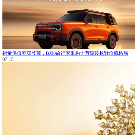
销量保值率双登顶，BJ30旅行家重构十万级轻越野价值格局
07-15