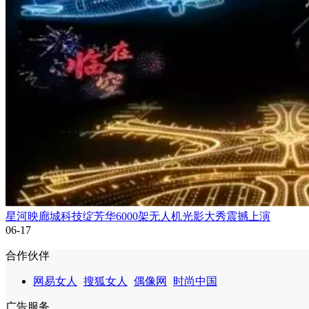
星河映廊城科技绽芳华6000架无人机光影大秀震撼上演
06-17
合作伙伴
网易女人
搜狐女人
偶像网
时尚中国
广告服务