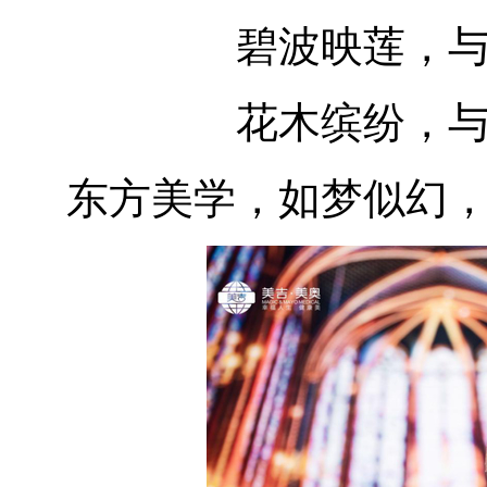
碧波映莲，
花木缤纷，
东方美学，如梦似幻