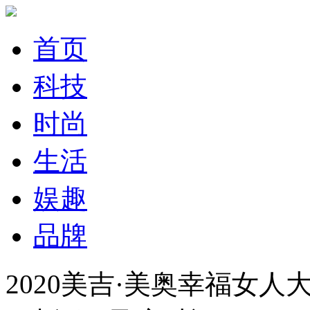
首页
科技
时尚
生活
娱趣
品牌
2020美吉·美奥幸福女