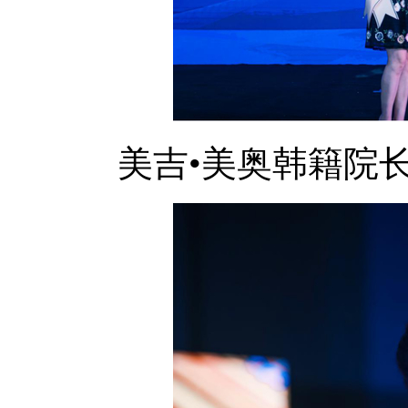
美吉•美奥韩籍院长D