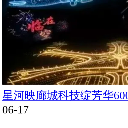
星河映廊城科技绽芳华60
06-17