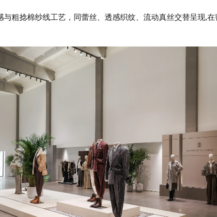
感与粗捻棉纱线工艺，同蕾丝、透感织纹、流动真丝交替呈现,在