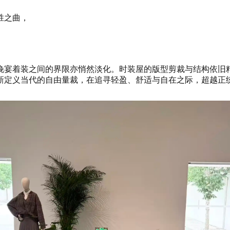
胜之曲，
晚宴着装之间的界限亦悄然淡化。时装屋的版型剪裁与结构依旧
新定义当代的自由量裁，在追寻轻盈、舒适与自在之际，超越正