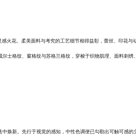
的灵感火花。柔美面料与考究的工艺细节相得益彰，蕾丝、印花与
威尔士格纹、窗格纹与苏格兰格纹，穿梭于织物肌理、面料刺绣
迭中焕新。先行于视觉的感知，中性色调便已勾勒出可触可感的