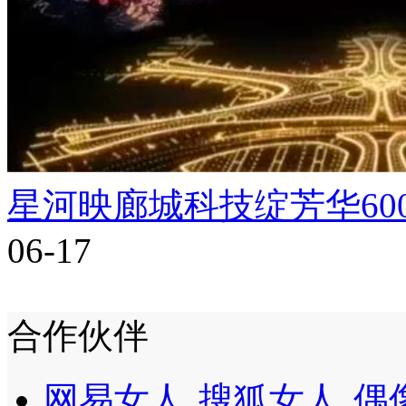
星河映廊城科技绽芳华60
06-17
合作伙伴
网易女人
搜狐女人
偶