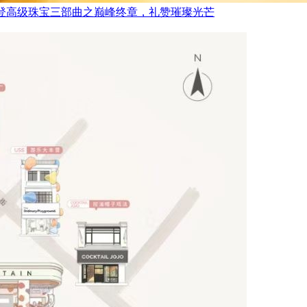
FRED斐登高级珠宝三部曲之巅峰终章，礼赞璀璨光芒