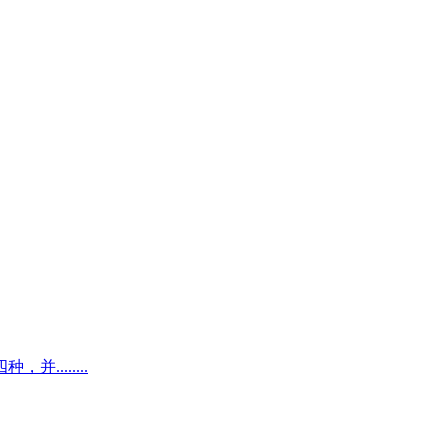
.......