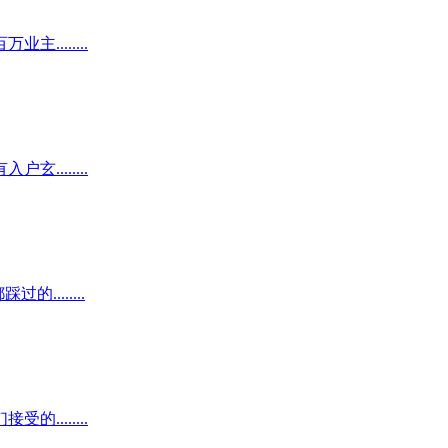
.......
.......
......
.......