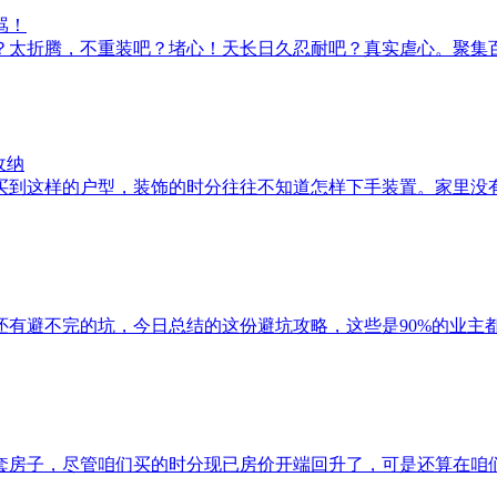
骂！
腾，不重装吧？堵心！天长日久忍耐吧？真实虐心。聚集百万业主.
收纳
样的户型，装饰的时分往往不知道怎样下手装置。家里没有入户玄.
不完的坑，今日总结的这份避坑攻略，这些是90%的业主都踩过的..
，尽管咱们买的时分现已房价开端回升了，可是还算在咱们接受的.