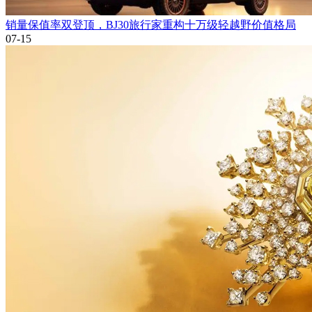
销量保值率双登顶，BJ30旅行家重构十万级轻越野价值格局
07-15