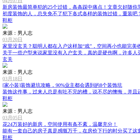
04月07日
新房装饰最简单犯的25个过错，条条踩中痛点！文章欠好随你
初度装饰的人，总失免不了犯下各式各样的装饰过错，重装吧？太折
鞋柜
来源：男人志
03月20日
家里没玄关？聪明人都在入户这样加“戏”，空间再小也能完美
关于一些户型来说家里没有入户玄关，真的是硬伤啊，许多人买到这
玄关
来源：男人志
03月18日
[家小装]装饰避坑攻略，90%业主都会遇到的8个装饰坑
装饰这件事，过来人总是有吐不完的槽，说不尽的懊悔，并且还有避
鞋柜
来源：男人志
03月05日
花24万装好的新房，空间使用有条不紊，温馨充分！
能有一套自己的房子真是感慨万千，在房价下行的时分买了这套房子
鞋柜