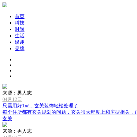
首页
科技
时尚
生活
娱趣
品牌
来源：男人志
04月12日
只需用好1㎡，玄关装饰轻松处理了
每个住所都有玄关规划的问题，玄关很大程度上和房型相关，正因如
玄关
来源：男人志