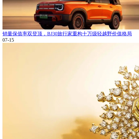
销量保值率双登顶，BJ30旅行家重构十万级轻越野价值格局
07-15