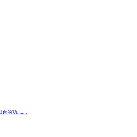
.......