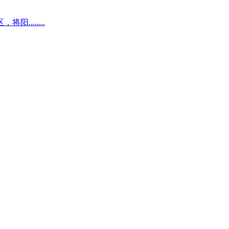
.......