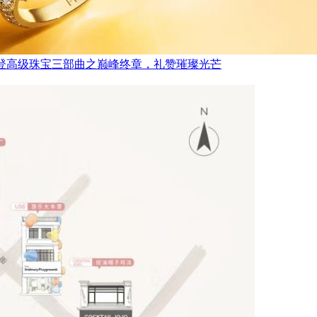
FRED斐登高级珠宝三部曲之巅峰终章，礼赞璀璨光芒