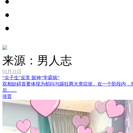
来源：男人志
03月31日
“尖子生”反常 留神“学霸病”
双相妨碍首要体现为郁闷与躁狂两大类症状。在一个阶段内，
后........
张晋