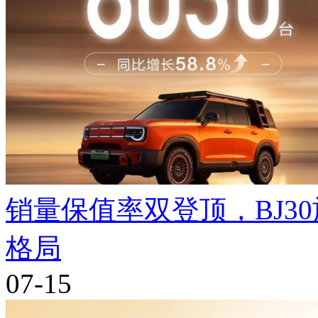
销量保值率双登顶，BJ3
格局
07-15