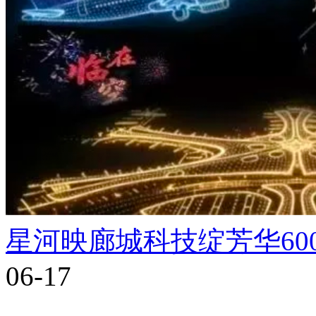
星河映廊城科技绽芳华60
06-17